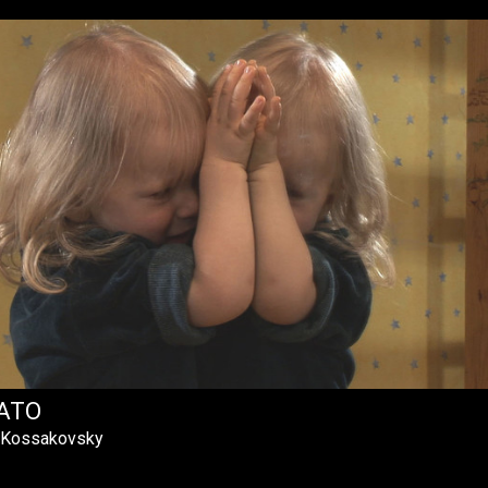
ATO
r Kossakovsky