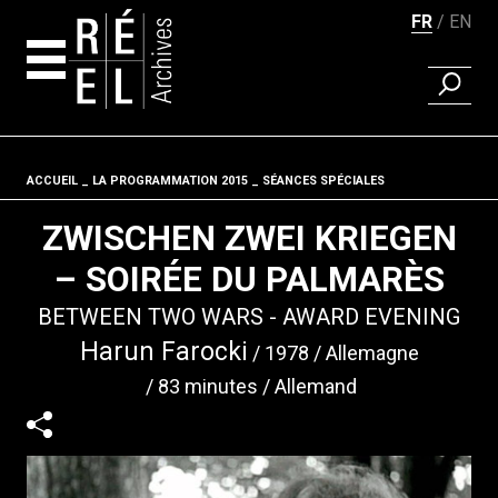
FR
EN
RECHER
Aller au contenu
ACCUEIL
LA PROGRAMMATION 2015
Fil d'ariane
SÉANCES SPÉCIALES
ZWISCHEN ZWEI KRIEGEN
– SOIRÉE DU PALMARÈS
BETWEEN TWO WARS - AWARD EVENING
Harun Farocki
1978
Allemagne
83 minutes
Allemand