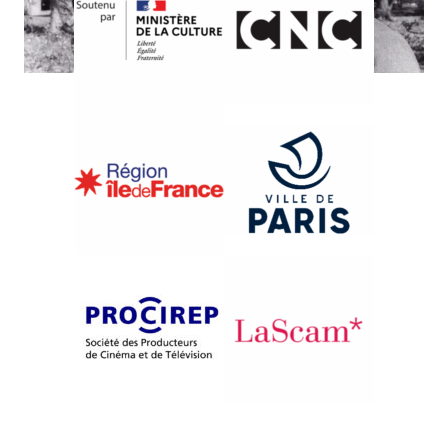
{1990}Compétition internationale
STATE OF SHOCK
David Bradbury