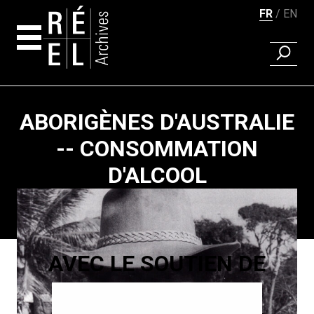
FR
EN
RECHER
Aller au contenu
ABORIGÈNES D'AUSTRALIE
-- CONSOMMATION
D'ALCOOL
Pagination
AVEC LE SOUTIEN DE