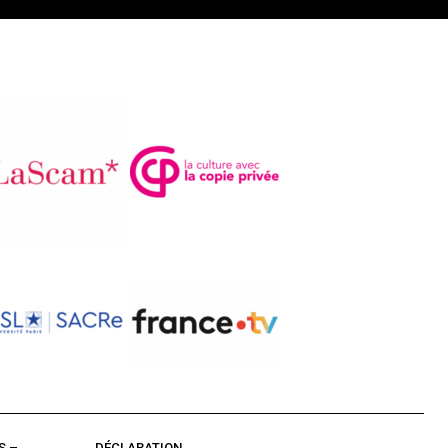
S –
DÉCLARATION