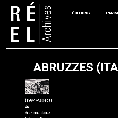
ÉDITIONS
PARIS
Aller au contenu
ABRUZZES (ITA
{1994}Aspects
du
documentaire