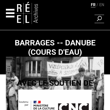
FR
EN
RECHER
Aller au contenu
BARRAGES -- DANUBE
(COURS D'EAU)
Pagination
AVEC LE SOUTIEN DE