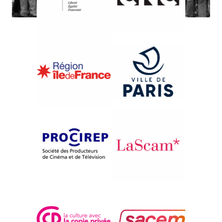
{1990}Compétition internationale
DUNASZAURUSZ
Adam Csillag