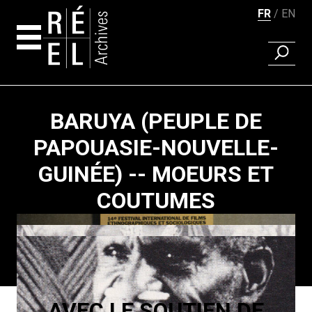
FR
EN
RECHER
Aller au contenu
BARUYA (PEUPLE DE
PAPOUASIE-NOUVELLE-
GUINÉE) -- MOEURS ET
COUTUMES
Pagination
AVEC LE SOUTIEN DE