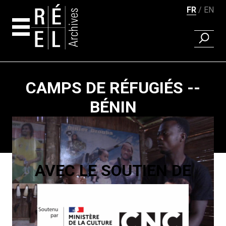
FR
EN
RECHER
Aller au contenu
CAMPS DE RÉFUGIÉS --
BÉNIN
Pagination
AVEC LE SOUTIEN DE