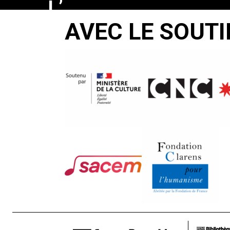
L’
AVEC LE SOUTI
IRLANDE
ET
LES
IRLANDAIS
Edouard
Behr