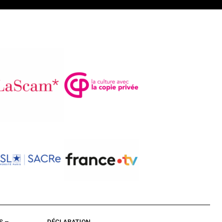
S –
DÉCLARATION