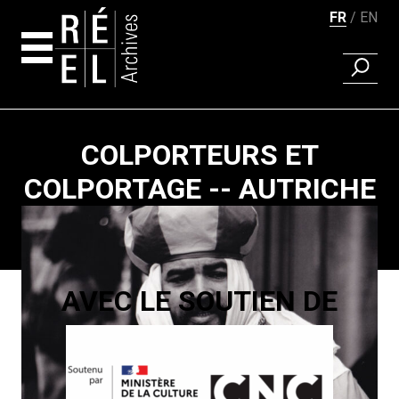
FR
EN
RECHER
Aller au contenu
COLPORTEURS ET
COLPORTAGE -- AUTRICHE
Pagination
AVEC LE SOUTIEN DE