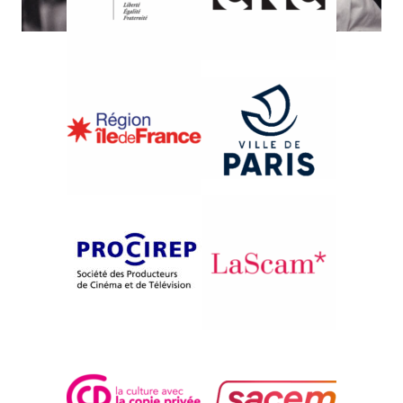
{1991}Compétition internationale
GOOD NEWS: VON
KOLPORTEUREN, TOTEN
HUNDEN UND ANDEREN
WIENERN
Ulrich Seidl