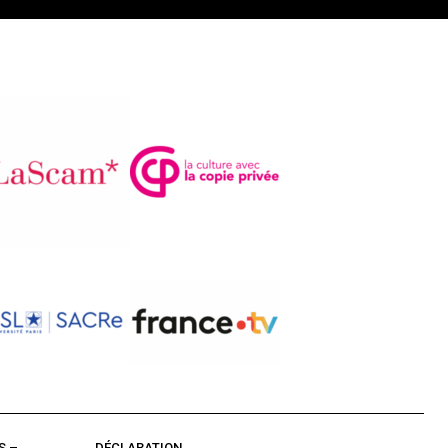
S –
DÉCLARATION