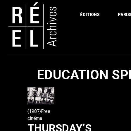
ÉDITIONS
PARIS
Aller au contenu
EDUCATION SP
{1987}Free
cinéma
THURSDAY’S