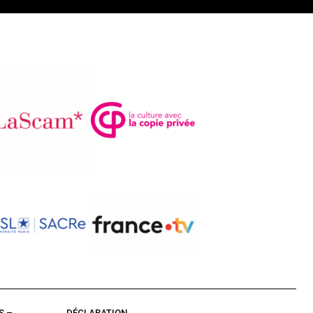
S –
DÉCLARATION