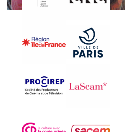
{1999}Compétition française
LES DESCENDANTS DE LA
NUIT
Christiane Succab-Goldman