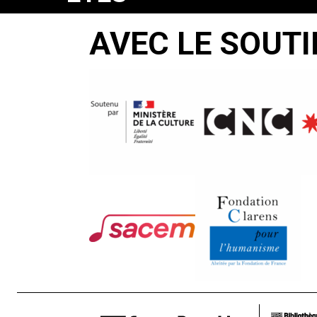
OF
AVEC LE SOUTI
STONE
Nilita
Vachani