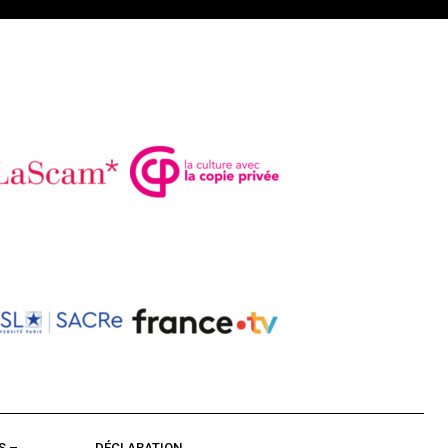
S –
DÉCLARATION