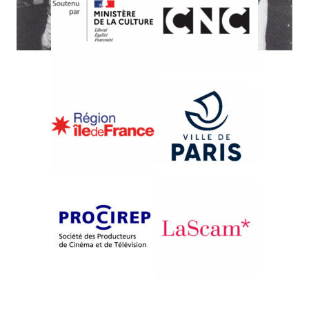
{1986}Information
LIVING AT RISK
Alfred Guzzetti
Susan Meiselas
Richard Rogers