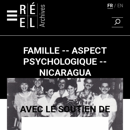
FR
EN
RECHER
Aller au contenu
FAMILLE -- ASPECT
PSYCHOLOGIQUE --
NICARAGUA
Pagination
AVEC LE SOUTIEN DE