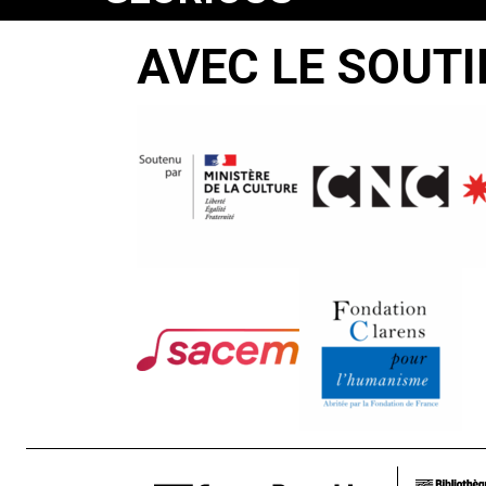
EXIT
AVEC LE SOUTI
Kevin Merz