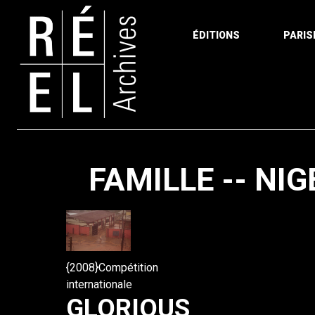
ÉDITIONS
PARIS
Aller au contenu
FAMILLE -- NIG
{2008}Compétition
internationale
GLORIOUS