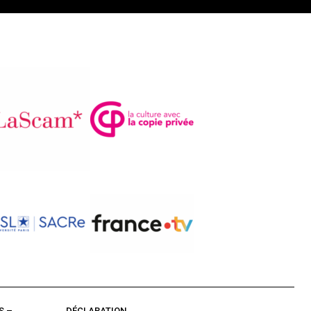
S –
DÉCLARATION