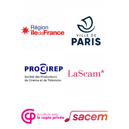
{1996}Afrique, Afriques
THE SUN STILL SHINES
Mariano Bartolomeu