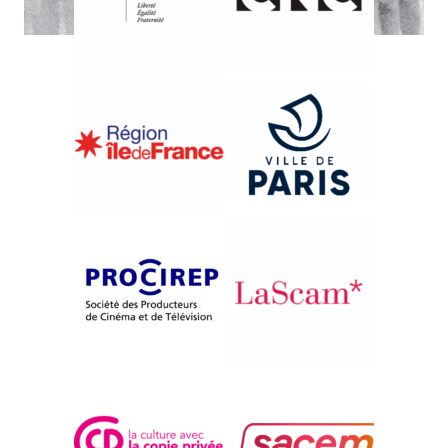
{1985}Compétition
OF GRACE AND STEEL
Phyllis I. Jeroslow