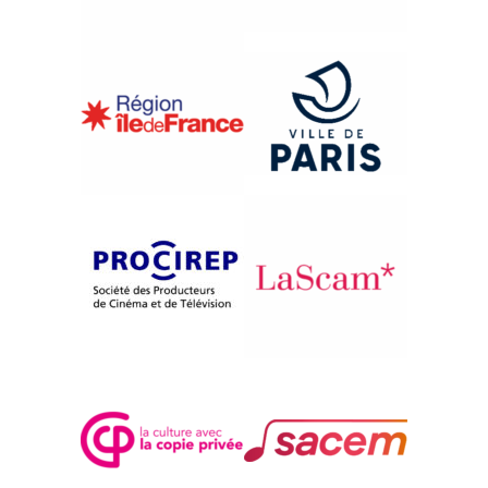
{1993}Compétition française
UN REQUIEM INDUSTRIEL
Jean-Christophe Giovannelli