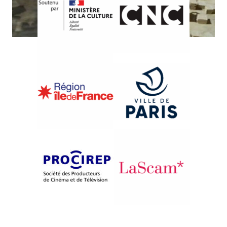
{1995}Compétition française
GALILÉE, AU NOM DES
PIERRES
Bernard Mangiante