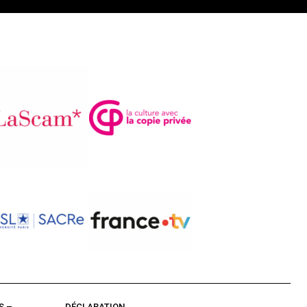
S –
DÉCLARATION