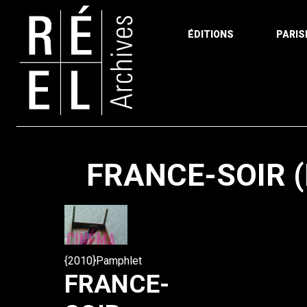
ÉDITIONS
PARIS
Aller au contenu
FRANCE-SOIR (
{2010}Pamphlet
FRANCE-