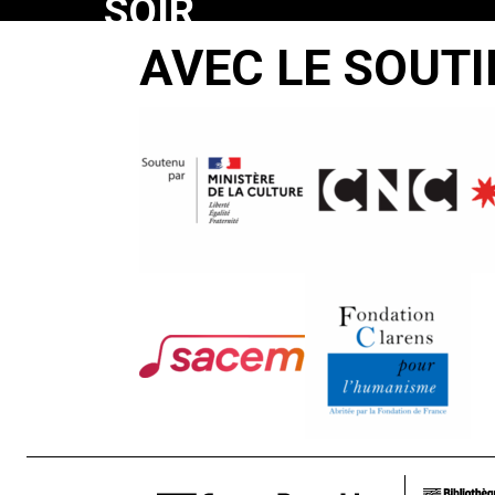
SOIR
AVEC LE SOUTI
Guy Fihman