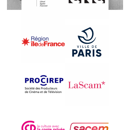
{2005}Documentaire en Espagne
GALICIA – FINIS TERRAE
Carlos Velo
Fernando G. Mantilla