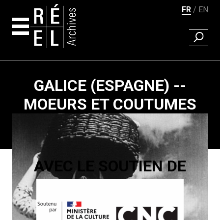
FR
EN
RECHER
Aller au contenu
GALICE (ESPAGNE) --
MOEURS ET COUTUMES
Pagination
AVEC LE SOUTIEN DE