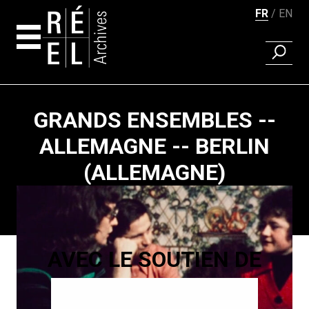
FR
EN
RECHER
Aller au contenu
GRANDS ENSEMBLES --
ALLEMAGNE -- BERLIN
(ALLEMAGNE)
Pagination
AVEC LE SOUTIEN DE