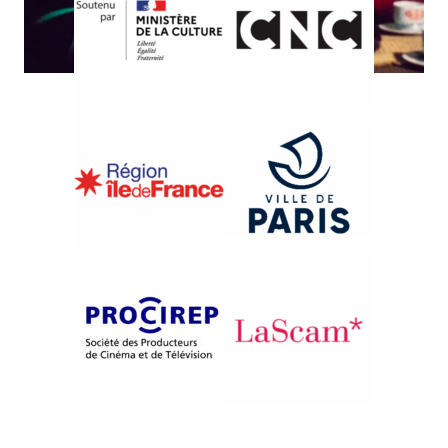
{1984}Premiers mètres
DER GEKAUFTE TRAUM
Helga Reidemeister
Eduard Gernart