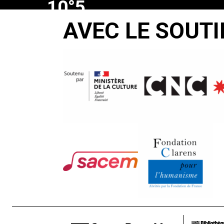
10°5
AVEC LE SOUTI
À
L’OMBRE
Alain
Massonneau