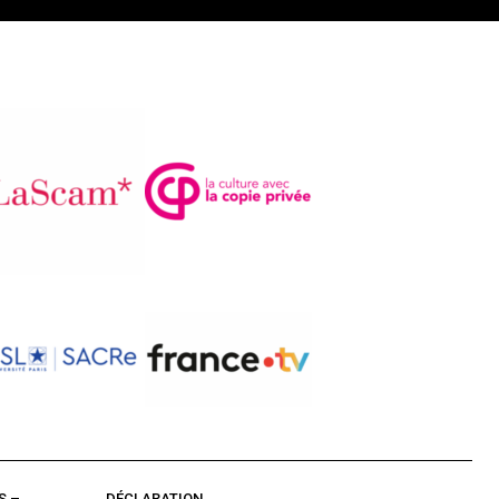
S –
DÉCLARATION