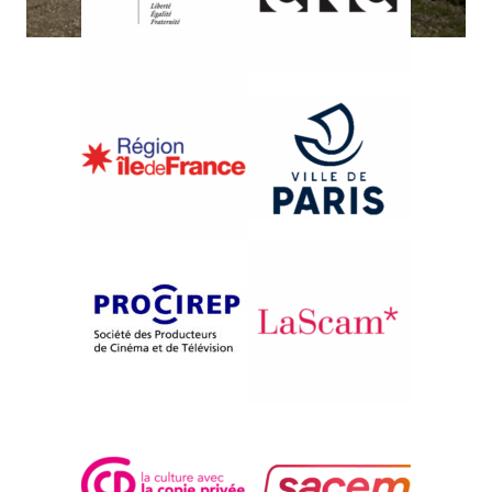
{2011}Compétition internationale Premiers films
LI KÉ TERRA
Nuno Baptista
Filipa Reis
João Miller Guerra