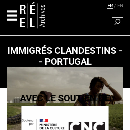
FR
EN
RECHER
Aller au contenu
IMMIGRÉS CLANDESTINS -
- PORTUGAL
Pagination
AVEC LE SOUTIEN DE