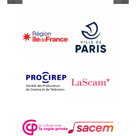
{1985}Hors compétition
{1981}Rétrospective Jean Rouch
JORIS IVENS
CINEMAFIA – RENCONTRE 1
Robert Destanque
Jean Rouch