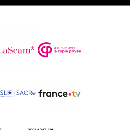
S –
DÉCLARATION