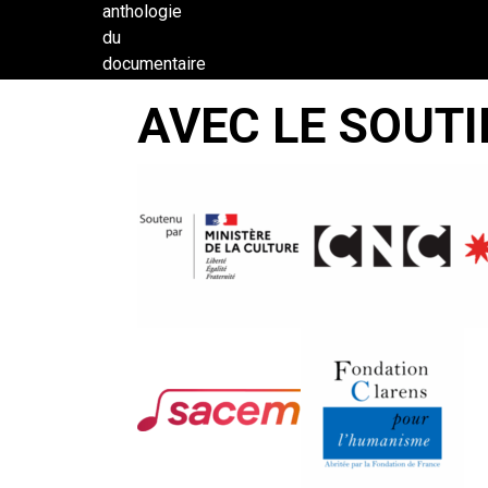
anthologie
du
documentaire
latino-
AVEC LE SOUTI
americain -
Le Courant
anthropologique
VISÃO
DE
JUAZEIRO
Eduardo
Escorel