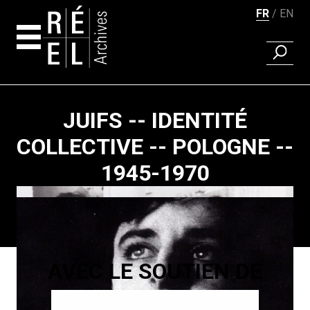
FR
EN
RECHER
Aller au contenu
JUIFS -- IDENTITÉ
COLLECTIVE -- POLOGNE --
1945-1970
Pagination
AVEC LE SOUTIEN DE