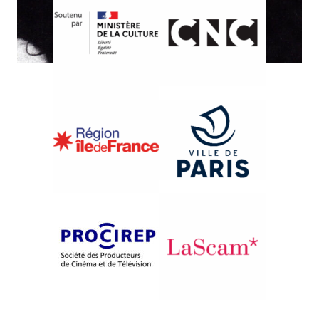
{1997}Compétition internationale
{1990}Compétition française
ECOLE 27
LES DERNIERS
Szymon Zaleski
Philippe Lubliner
Marilyn Watelet