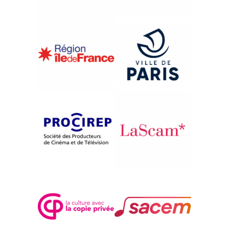
{1985}Compétition
KOLIZEJ
Helena Koder
Zarko Luznik