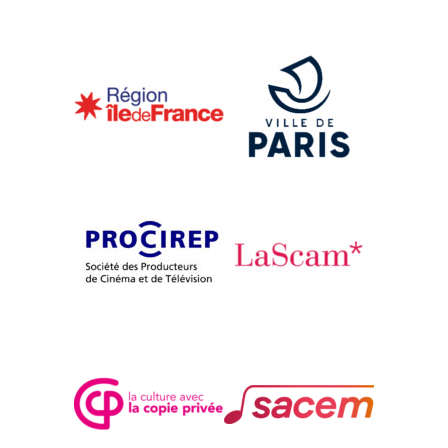
{1992}Petite anthologie du documentaire latino-
americain - Le Courant anthropologique
LOS HIELEROS DEL
CHIMBORAZO
Gustavo Guayasamin