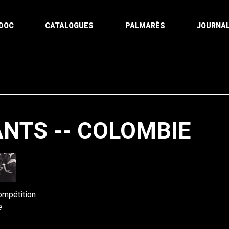
DOC
CATALOGUES
PALMARÈS
JOURNAL
ANTS -- COLOMBIE
Pagination
ompétition
e