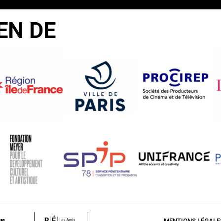
IT
EN DE
S
TRAILLES
de
nca
MENTIONS LÉGALE