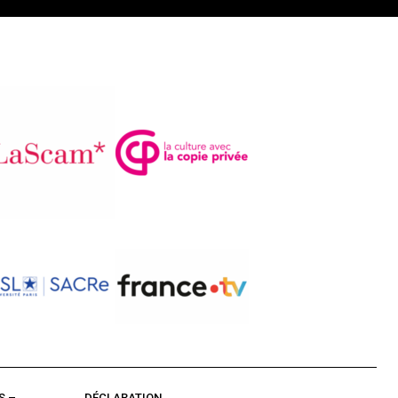
S –
DÉCLARATION