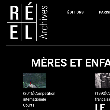
ÉDITIONS
PARIS
Aller au contenu
MÈRES ET ENF
{2016}Compétition
{1990}C
internationale
français
LE
Courts