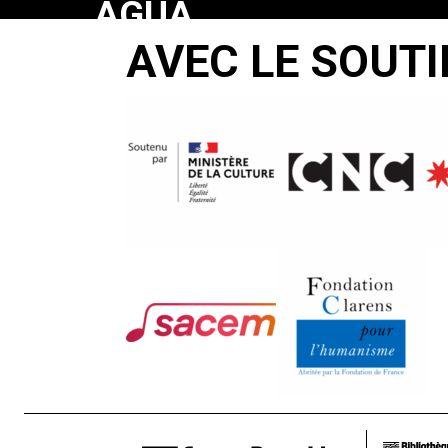
AGUA
AVEC LE SOUTI
DE
FUEGO
Sandra
Godoy
Candela
Galantini
Claudio
Remedi