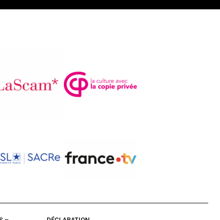
S –
DÉCLARATION