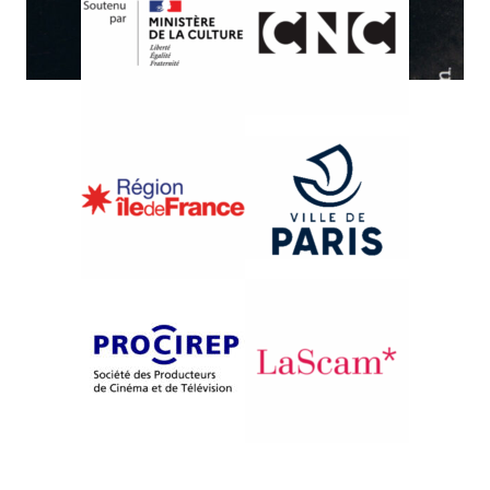
{1989}Regard sur l'U.R.S.S.
HRONIKA OSTANOVLENOGO
VREMENI
Ravsan Otkirov