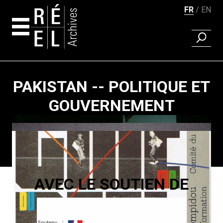
FR
EN
RECHER
Aller au contenu
PAKISTAN -- POLITIQUE ET
GOUVERNEMENT
Pagination
AVEC LE SOUTIEN DE