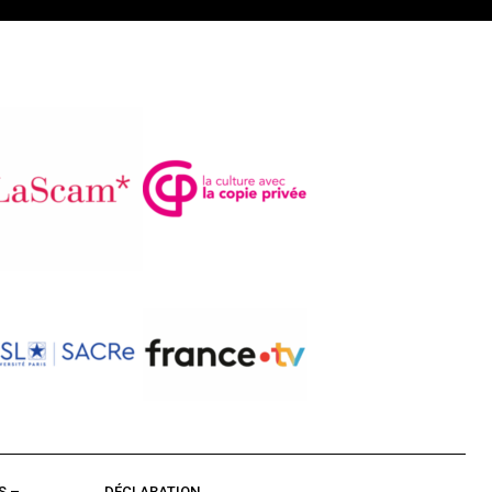
S –
DÉCLARATION