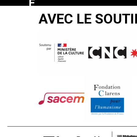
E
SANGUE
AVEC LE SOUTI
DE
POLACO
Silvio Back