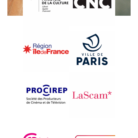
{1998}Le documentaire japonais
{1998}Compétition française
NAO-CHAN
PAUL
Shinichi Ise
André Pascal Gaultier