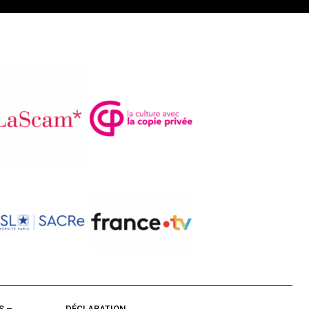
S –
DÉCLARATION