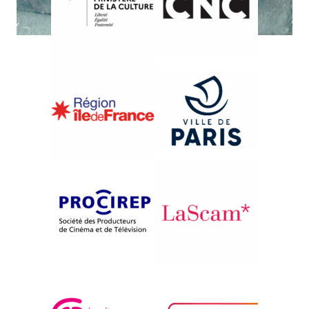
{2002}compétition française
{2001}Complément à la rétrospective Asie centrale
PETITES HISTOIRES EN
PARCE QUE
TURKESTAN
Christian Barani
Elsa Cornevin
Guillaume Reynard
Amiel Emdin