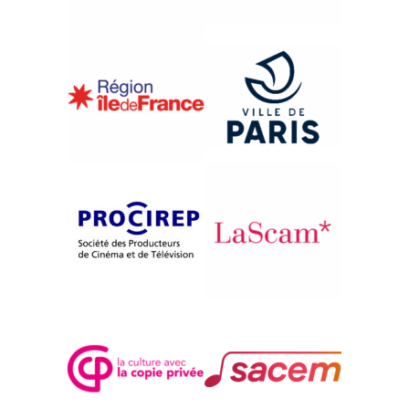
{1983}Information
WIES NAZYWA SIE PRZYJAZN
Jezef Blachowicz
Janusz Sowa