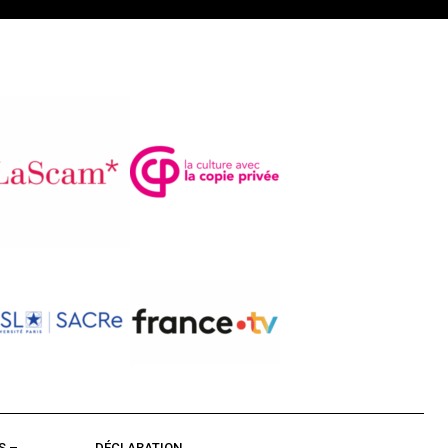
S –
DÉCLARATION