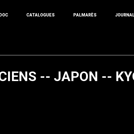
DOC
CATALOGUES
PALMARÈS
JOURNAL
IENS -- JAPON -- K
Pagination