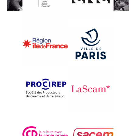
{1990}Inde : réalité et fascination
ALL ROADS ARE CLOSED
Manjira Datta