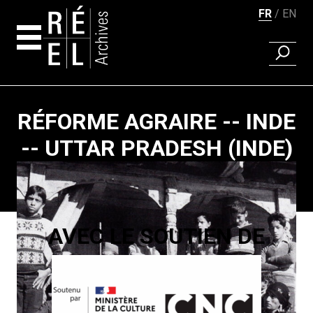
FR
EN
RECHER
Aller au contenu
RÉFORME AGRAIRE -- INDE
-- UTTAR PRADESH (INDE)
Pagination
AVEC LE SOUTIEN DE