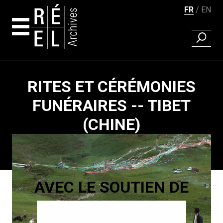
FR
EN
RECHER
Aller au contenu
RITES ET CÉRÉMONIES
FUNÉRAIRES -- TIBET
(CHINE)
Pagination
AVEC LE SOUTIEN DE