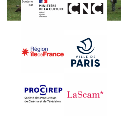
{2014}Compétition française
LE RAPPEL DES OISEAUX
Stéphane Batut