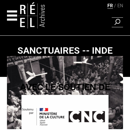
FR
EN
RECHER
Aller au contenu
SANCTUAIRES -- INDE
Pagination
AVEC LE SOUTIEN DE