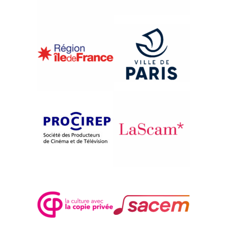
{1993}Compétition internationale
MOKSHA
Pankaj Butalia