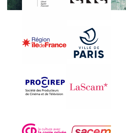
{1994}Aspects du documentaire italien - Des années 80
à aujourd'hui
DIARIO DI MANAROLA –
APPUNTI PER UN FILM
SULL’ESPERIENZA DI
TELEMACO SIGNORINI ALLE
CINQUE TERRE
Gianni Amico