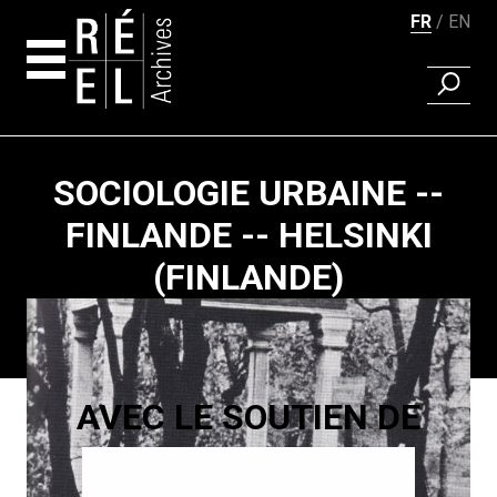
FR
EN
RECHER
Aller au contenu
SOCIOLOGIE URBAINE --
FINLANDE -- HELSINKI
(FINLANDE)
Pagination
AVEC LE SOUTIEN DE