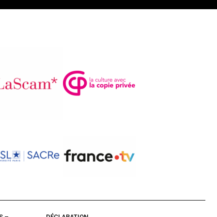
S –
DÉCLARATION