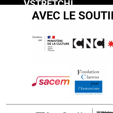
VSTRETCHI
AVEC LE SOUTI
S
TADJI-
HON
Malik
Kaioumov