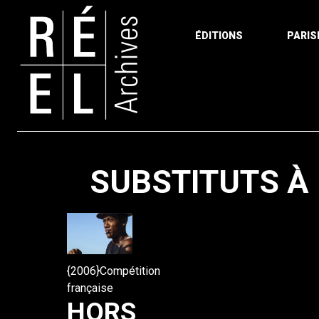
ÉDITIONS
PARIS
Aller au contenu
SUBSTITUTS À
{2006}Compétition
française
HORS