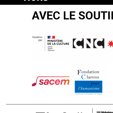
LES
AVEC LE SOUTI
MURS
Pierre
Barougier
Alexandre
Leborgne