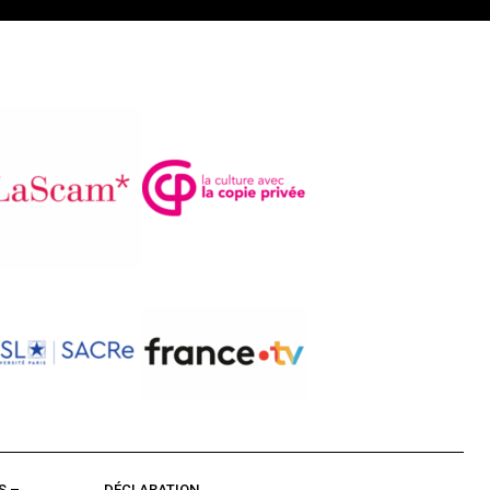
S –
DÉCLARATION