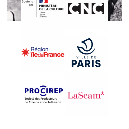
{1979}Compétition
LA MORT DU GRAND-PÈRE OU
LE SOMMEIL DU JUSTE
Jacqueline Veuve