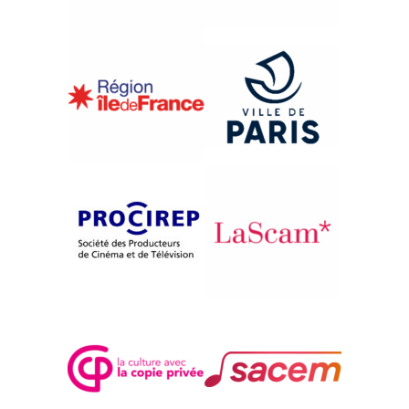
{2010}Compétition française
K O R
Joanna Grudzinska