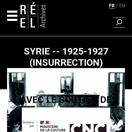
FR
EN
RECHER
Aller au contenu
SYRIE -- 1925-1927
(INSURRECTION)
Pagination
AVEC LE SOUTIEN DE